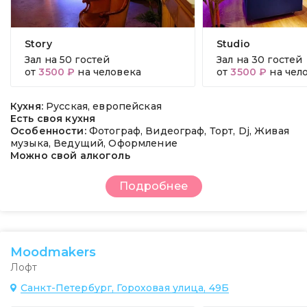
Story
Studio
Зал на
50 гостей
Зал на
30 гостей
от
3500 ₽
на человека
от
3500 ₽
на чел
Кухня:
Русская, европейская
Есть своя кухня
Особенности:
Фотограф, Видеограф, Торт, Dj, Живая
музыка, Ведущий, Оформление
Можно свой алкоголь
Подробнее
Moodmakers
Лофт
Санкт-Петербург, Гороховая улица, 49Б