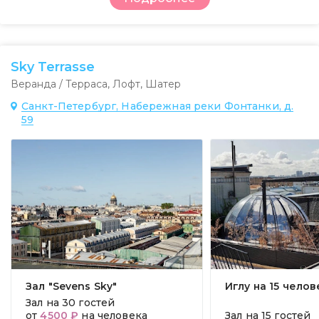
Sky Terrasse
Веранда / Терраса
,
Лофт
,
Шатер
Санкт-Петербург, Набережная реки Фонтанки, д.
59
Зал "Sevens Sky"
Иглу на 15 челов
Зал на
30 гостей
от
4500 ₽
на человека
Зал на
15 гостей