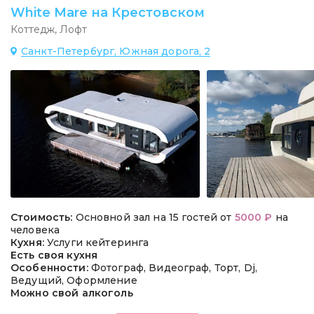
White Mare на Крестовском
Коттедж
,
Лофт
Санкт-Петербург, Южная дорога, 2
Стоимость:
Основной зал на 15 гостей от
5000 ₽
на
человека
Кухня:
Услуги кейтеринга
Есть своя кухня
Особенности:
Фотограф, Видеограф, Торт, Dj,
Ведущий, Оформление
Можно свой алкоголь