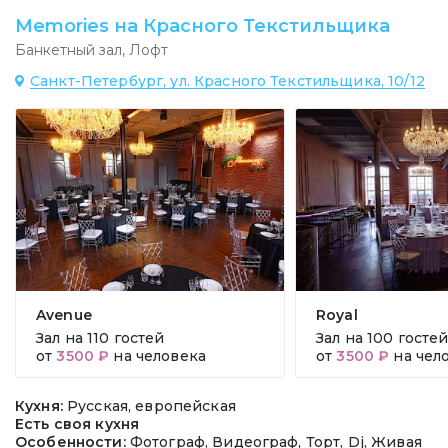
Memories на Красного Текстильщика
Банкетный зал
,
Лофт
Санкт-Петербург, ул. Красного Текстильщика, 10/12
Avenue
Royal
Зал на
110 гостей
Зал на
100 госте
от
3500 ₽
на человека
от
3500 ₽
на чел
Кухня:
Русская, европейская
Есть своя кухня
Особенности:
Фотограф, Видеограф, Торт, Dj, Живая