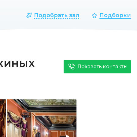
Подобрать зал
Подборки
киных
Показать контакты