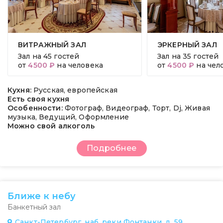
ВИТРАЖНЫЙ ЗАЛ
ЭРКЕРНЫЙ ЗАЛ
Зал на
45 гостей
Зал на
35 гостей
от
4500 ₽
на человека
от
4500 ₽
на чел
Кухня:
Русская, европейская
Есть своя кухня
Особенности:
Фотограф, Видеограф, Торт, Dj, Живая
музыка, Ведущий, Оформление
Можно свой алкоголь
Подробнее
Ближе к небу
Банкетный зал
Санкт-Петербург, наб. реки Фонтанки, д. 59