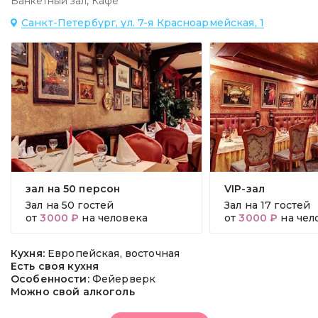
Банкетный зал
,
Кафе
Санкт-Петербург, ул. 7-я Красноармейская, 1
зал на 50 персон
VIP-зал
Зал на
50 гостей
Зал на
17 гостей
от
3000 ₽
на человека
от
3000 ₽
на чел
Кухня:
Европейская, восточная
Есть своя кухня
Особенности:
Фейерверк
Можно свой алкоголь