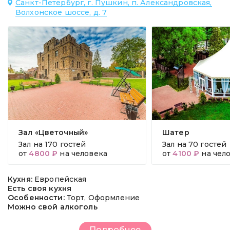
Санкт-Петербург, г. Пушкин, п. Александровская,
Волхонское шоссе, д. 7
Зал «Цветочный»
Шатер
Зал на
170 гостей
Зал на
70 гостей
от
4800 ₽
на человека
от
4100 ₽
на чел
Кухня:
Европейская
Есть своя кухня
Особенности:
Торт, Оформление
Можно свой алкоголь
Подробнее