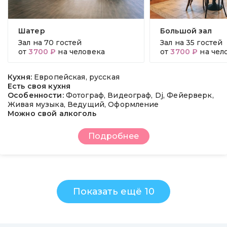
Шатер
Большой зал
Зал на
70 гостей
Зал на
35 гостей
от
3700 ₽
на человека
от
3700 ₽
на чел
Кухня:
Европейская, русская
Есть своя кухня
Особенности:
Фотограф, Видеограф, Dj, Фейерверк,
Живая музыка, Ведущий, Оформление
Можно свой алкоголь
Подробнее
Показать ещё 10