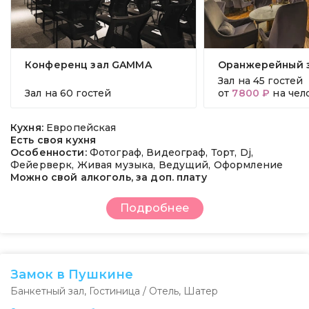
Конференц зал GAMMA
Оранжерейный 
Зал на
45 гостей
Зал на
60 гостей
от
7800 ₽
на чел
Кухня:
Европейская
Есть своя кухня
Особенности:
Фотограф, Видеограф, Торт, Dj,
Фейерверк, Живая музыка, Ведущий, Оформление
Можно свой алкоголь, за доп. плату
Подробнее
Замок в Пушкине
Банкетный зал
,
Гостиница / Отель
,
Шатер