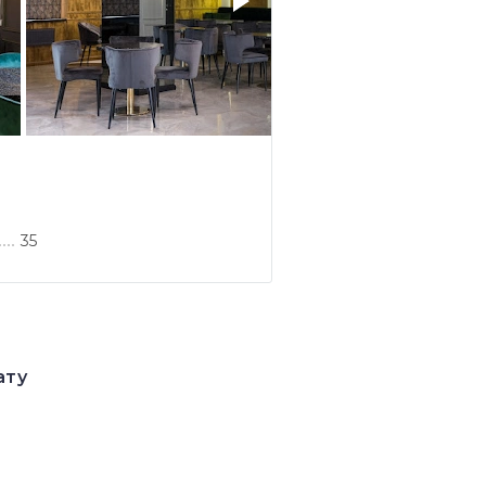
35
ату