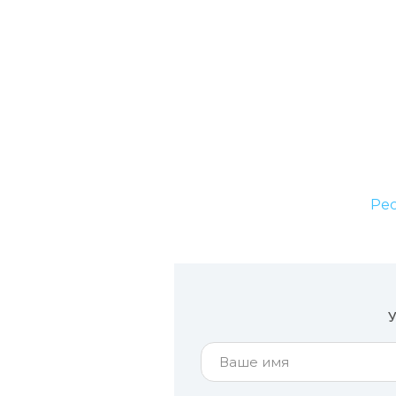
Рес
У