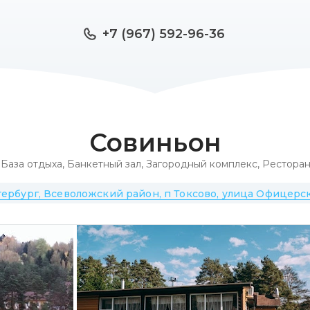
+7 (967) 592-96-36
Совиньон
База отдыха
,
Банкетный зал
,
Загородный комплекс
,
Рестора
ербург, Всеволожский район, п Токсово, улица Офицерск