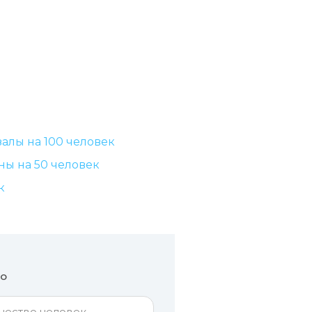
алы на 100 человек
ны на 50 человек
к
но