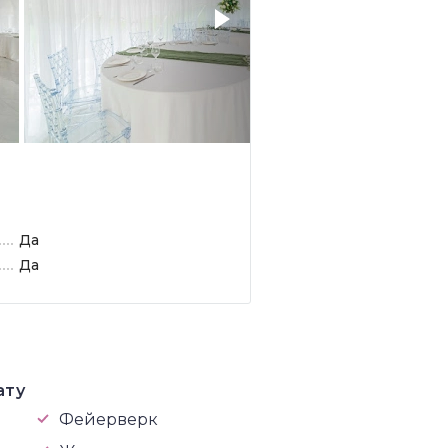
Да
Да
ату
Фейерверк